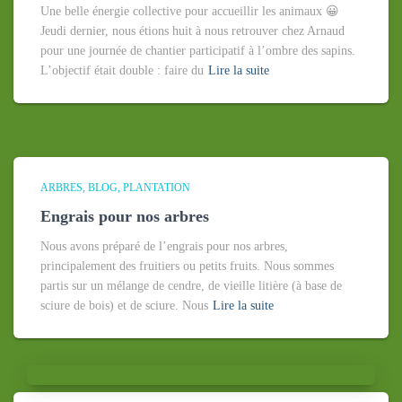
Une belle énergie collective pour accueillir les animaux 😀
Jeudi dernier, nous étions huit à nous retrouver chez Arnaud
pour une journée de chantier participatif à l’ombre des sapins.
L’objectif était double : faire du
Lire la suite
ARBRES
BLOG
PLANTATION
Engrais pour nos arbres
Nous avons préparé de l’engrais pour nos arbres,
principalement des fruitiers ou petits fruits. Nous sommes
partis sur un mélange de cendre, de vieille litière (à base de
sciure de bois) et de sciure. Nous
Lire la suite