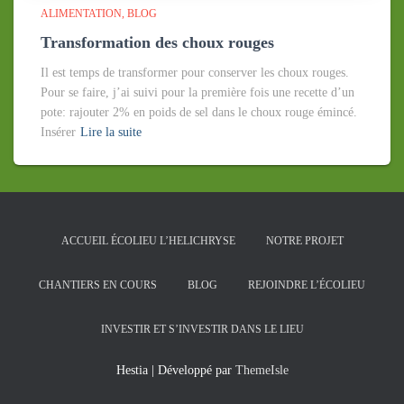
ALIMENTATION
BLOG
Transformation des choux rouges
Il est temps de transformer pour conserver les choux rouges.
Pour se faire, j’ai suivi pour la première fois une recette d’un
pote: rajouter 2% en poids de sel dans le choux rouge émincé.
Insérer
Lire la suite
ACCUEIL ÉCOLIEU L’HELICHRYSE
NOTRE PROJET
CHANTIERS EN COURS
BLOG
REJOINDRE L’ÉCOLIEU
INVESTIR ET S’INVESTIR DANS LE LIEU
Hestia | Développé par
ThemeIsle