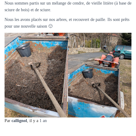
Nous sommes partis sur un mélange de cendre, de vieille litière (à base de
sciure de bois) et de sciure.
Nous les avons placés sur nos arbres, et recouvert de paille. Ils sont prêts
pour une nouvelle saison 🙂
Par
callignol
, il y a
1 an