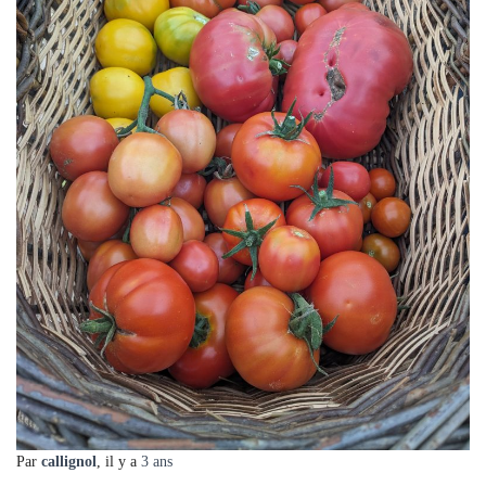
Par
callignol
, il y a
3 ans