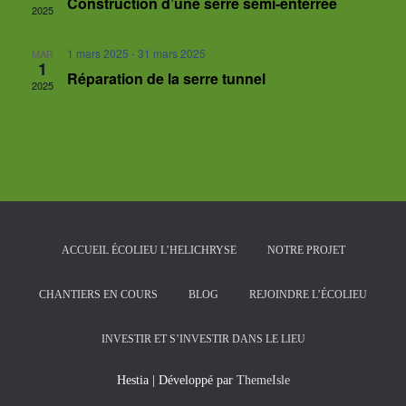
Construction d’une serre semi-enterrée
2025
1 mars 2025
-
31 mars 2025
MAR
1
Réparation de la serre tunnel
2025
ACCUEIL ÉCOLIEU L’HELICHRYSE
NOTRE PROJET
CHANTIERS EN COURS
BLOG
REJOINDRE L’ÉCOLIEU
INVESTIR ET S’INVESTIR DANS LE LIEU
Hestia | Développé par
ThemeIsle