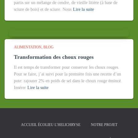
partis sur un mélange de cendre, de vieille litière (à base de
sciure de bois) et de sciure. Nous
Lire la suite
ALIMENTATION
BLOG
Transformation des choux rouges
Il est temps de transformer pour conserver les choux rouges.
Pour se faire, j’ai suivi pour la première fois une recette d’un
pote: rajouter 2% en poids de sel dans le choux rouge émincé.
Insérer
Lire la suite
ACCUEIL ÉCOLIEU L’HELICHRYSE
NOTRE PROJET