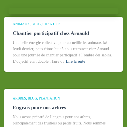
ANIMAUX
BLOG
CHANTIER
Chantier participatif chez Arnauld
Une belle énergie collective pour accueillir les animaux 😀
Jeudi dernier, nous étions huit à nous retrouver chez Arnaud
pour une journée de chantier participatif à l’ombre des sapins.
L’objectif était double : faire du
Lire la suite
ARBRES
BLOG
PLANTATION
Engrais pour nos arbres
Nous avons préparé de l’engrais pour nos arbres,
principalement des fruitiers ou petits fruits. Nous sommes